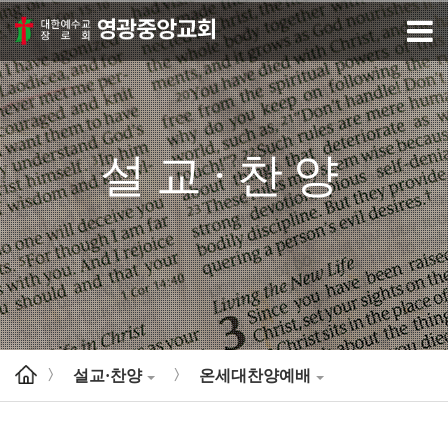
설교·찬양
설교·찬양
온세대찬양예배
>
>