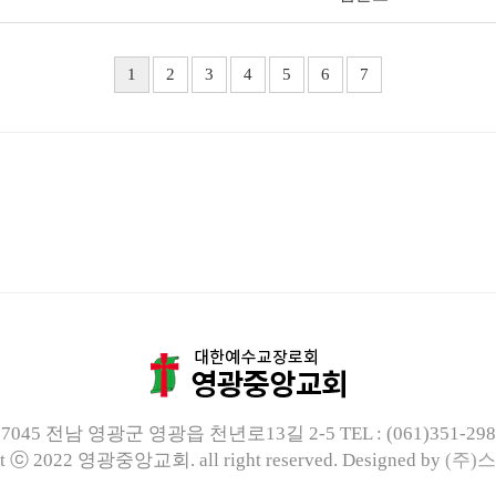
1
2
3
4
5
6
7
57045 전남 영광군 영광읍 천년로13길 2-5
TEL : (061)351-29
ght ⓒ 2022 영광중앙교회.
all right reserved.
Designed by
(주)