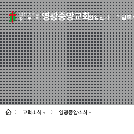
환영인사
위임목
교회소식
영광중앙소식
>
>