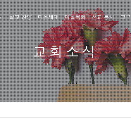
사
설교·찬양
다음세대
마을목회
선교·봉사
교구
교회소식