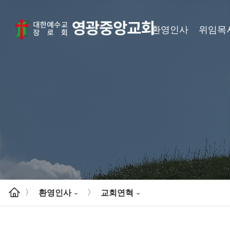
환영인사
위임목
환영인사
교회연혁
>
>