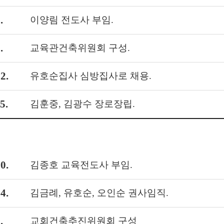
.
이양림 전도사 부임.
.
교육관건축위원회 구성.
2.
유호순집사 심방집사로 채용.
5.
김훈중, 김광수 장로장립.
0.
김종호 교육전도사 부임.
4.
김금례, 유호순, 오인순 권사임직.
.
교회건축추진위원회 구성