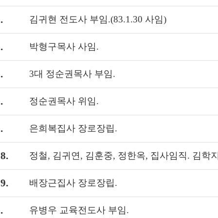
.
김귀현 전도사 부임.(83.1.30 사임)
.
박형구목사 사임.
.
3대 정순권목사 부임.
.
정순권목사 위임.
.
은희복집사 장로장립.
8.
정철, 김귀연, 김훈중, 정한옥, 집사임직. 김학
9.
배장근집사 장로장립.
.
유병우 교육전도사 부임.