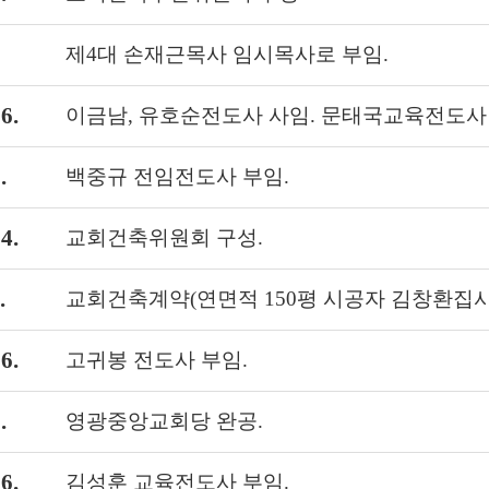
제4대 손재근목사 임시목사로 부임.
6.
이금남, 유호순전도사 사임. 문태국교육전도사 
.
백중규 전임전도사 부임.
4.
교회건축위원회 구성.
.
교회건축계약(연면적 150평 시공자 김창환집사 건축
6.
고귀봉 전도사 부임.
.
영광중앙교회당 완공.
6.
김성훈 교육전도사 부임.