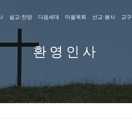
사
설교·찬양
다음세대
마을목회
선교·봉사
교구
환영인사