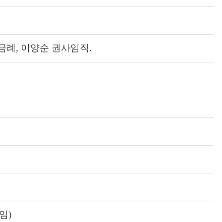
금례, 이양순 권사임직.
임)