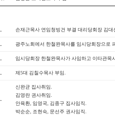
.
손재근목사 연임청빙건 부결 대리당회장 김대
.
광주노회에서 한철완목사를 임시당회장으로 
.
임시당회장 한철완목사가 사임하고 이타관목사
.
제5대 김칠수목사 부임.
신완균 집사취임.
김영란 권사취임.
.
안육환, 임영국, 김종구 집사임직.
박순순, 조현숙, 문선주 권사임직.