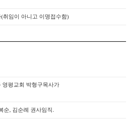
권사(취임이 아니고 이명접수함)
주 영평교회 박형구목사가
복순, 김순례 권사임직.