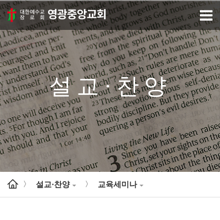
설교·찬양
설교·찬양
교육세미나
>
>