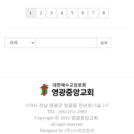
1
2
3
4
5
6
7
8
검색
57045 전남 영광군 영광읍 천년로13길 2-5
TEL : (061)351-2985
Copyright ⓒ 2022 영광중앙교회.
all right reserved.
Designed by
(주)스데반정보