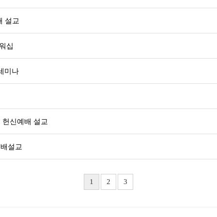
배 설교
다워십
배세미나
 헌신예배 설교
예배설교
1
2
3