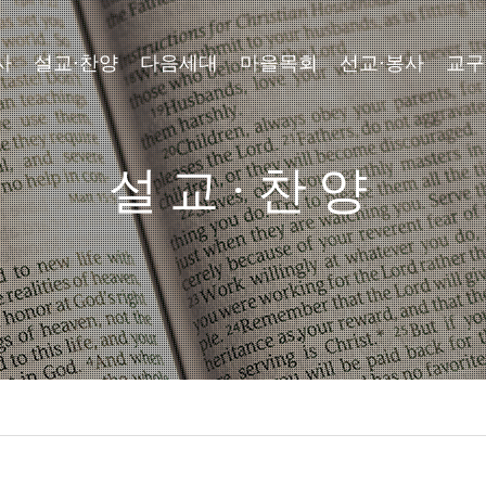
사
설교·찬양
다음세대
마을목회
선교·봉사
교구
설교·찬양