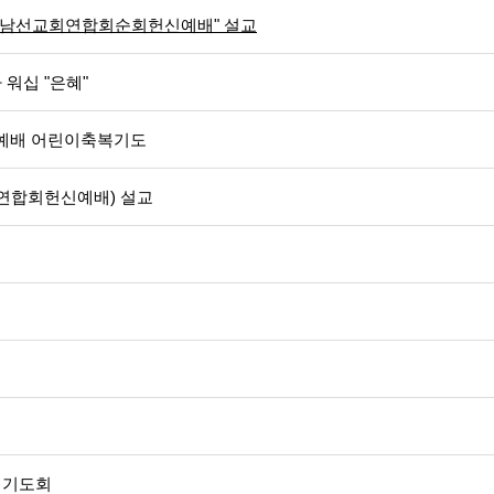
노회남선교회연합회순회헌신예배" 설교
워십 "은혜"
부예배 어린이축복기도
회연합회헌신예배) 설교
 기도회