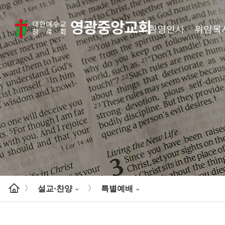
환영인사
위임목
설교·찬양
특별예배
>
>