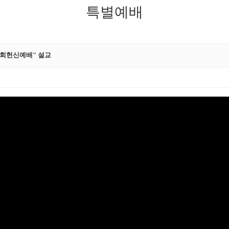
특별예배
순회헌신예배" 설교