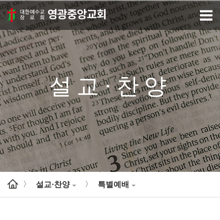
설교·찬양
설교·찬양
특별예배
>
>