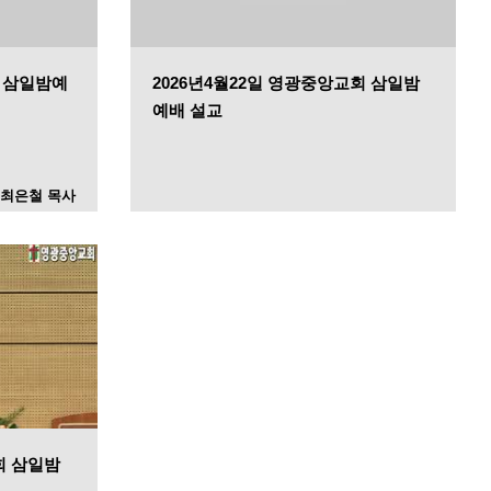
회 삼일밤예
2026년4월22일 영광중앙교회 삼일밤
예배 설교
최은철 목사
회 삼일밤