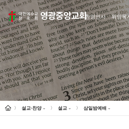
환영인사
위임목
설교·찬양
설교
삼일밤예배
>
>
>