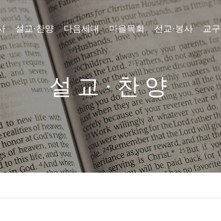
사
설교·찬양
다음세대
마을목회
선교·봉사
교구
설교·찬양