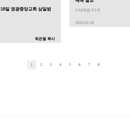
예배 설교
3월18일 영광중앙교회 삼일밤
미태복음 9:1-8
2026-02-18
최은철 목사
1
2
3
4
5
6
7
8